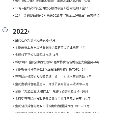
9月--蝉联2年！金鹤再获抖音“年度品类明星品牌”荣誉
12月--金鹤农业获全国放心粮油示范工程 示范加工企业
12月--金鹤御品鹤乡1号荣获2023年“黑龙江好粮油”荣誉称号
2022
年
金鹤在西安设立先办事处--3月
金鹤荣获上海生活物资保障供应的重点企业荣誉--4月
金鹤线下正式入驻深圳市场--4月
蝉联3年！金鹤品牌荣获第61届世界食品品质品鉴大会金奖--6月
金鹤斩获抖音电商618米面粮油销量排行榜TOP1--6月
齐齐哈尔好粮油＆金鹤品牌川渝、广东地推营销活动--6月
金鹤携手抖音明星达人，开镰节展开溯源丰收活动--9月
金鹤“为爱出发,无畏向上”青藏行公益捐赠活动--10月
金鹤受齐齐哈尔市政府邀请参加黑龙江国际大米节--10月
金鹤斩获抖音电商双11米面粮油销量排行榜TOP1--11月