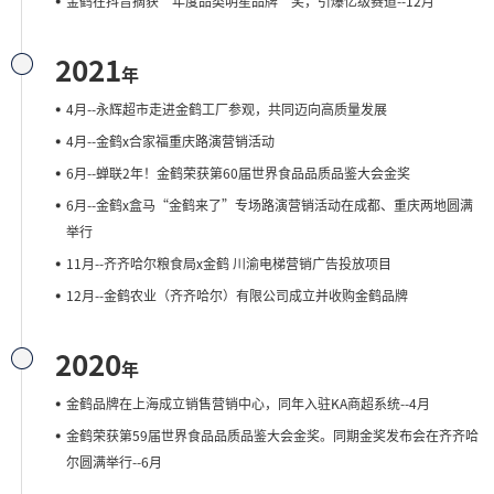
金鹤在抖音摘获“年度品类明星品牌”奖，引爆亿级赛道--12月
2021
年
4月--永辉超市走进金鹤工厂参观，共同迈向高质量发展
4月--金鹤x合家福重庆路演营销活动
6月--蝉联2年！金鹤荣获第60届世界食品品质品鉴大会金奖
6月--金鹤x盒马“金鹤来了”专场路演营销活动在成都、重庆两地圆满
举行
11月--齐齐哈尔粮食局x金鹤 川渝电梯营销广告投放项目
12月--金鹤农业（齐齐哈尔）有限公司成立并收购金鹤品牌
2020
年
金鹤品牌在上海成立销售营销中心，同年入驻KA商超系统--4月
金鹤荣获第59届世界食品品质品鉴大会金奖。同期金奖发布会在齐齐哈
尔圆满举行--6月