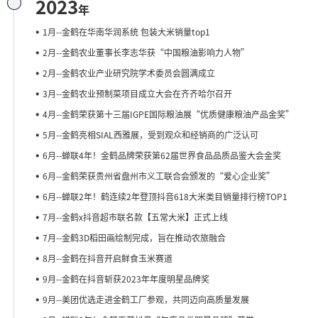
2023
年
1月--金鹤在华南华润系统 包装大米销量top1
2月--金鹤农业董事长李志华获“中国粮油影响力人物”
2月--金鹤农业产业研究院学术委员会圆满成立
3月--金鹤农业预制菜项目成立大会在齐齐哈尔召开
4月--金鹤荣获第十三届IGPE国际粮油展“优质健康粮油产品金奖”
5月--金鹤亮相SIAL西雅展，受到观众和经销商的广泛认可
6月--蝉联4年！金鹤品牌荣获第62届世界食品品质品鉴大会金奖
6月--金鹤荣获贵州省盘州市义工联合会颁发的“爱心企业奖”
6月--蝉联2年！鹤连续2年登顶抖音618大米类目销量排行榜TOP1
7月--金鹤x抖音超市联名款【五常大米】正式上线
7月--金鹤3D稻田画绘制完成，旨在推动农旅融合
8月--金鹤在抖音开启鲜食玉米赛道
9月--金鹤在抖音斩获2023年年度明星品牌奖
9月--美团优选走进金鹤工厂参观，共同迈向高质量发展