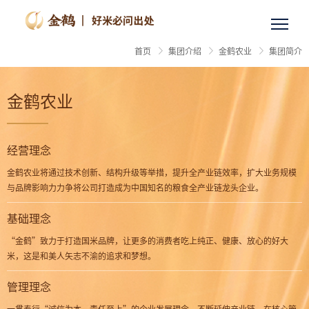
<!–
–>
集团简介
企业文化
发展历程
荣誉资质
首页
集团介绍
金鹤农业
集团简介
金鹤农业
经营理念
金鹤农业将通过技术创新、结构升级等举措，提升全产业链效率，扩大业务规模
与品牌影响力力争将公司打造成为中国知名的粮食全产业链龙头企业。
基础理念
“金鹤”致力于打造国米品牌，让更多的消费者吃上纯正、健康、放心的好大
米，这是和美人矢志不渝的追求和梦想。
管理理念
一贯奉行“诚信为本，责任至上”的企业发展理念，不断延伸产业链，在核心管