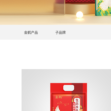
金鹤产品
子品牌