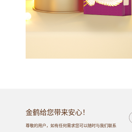
金鹤给您带来安心！
尊敬的用户，如有任何需求您可以随时与我们联系