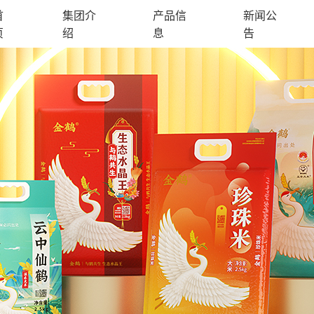
首
集团介
产品信
新闻公
页
绍
息
告